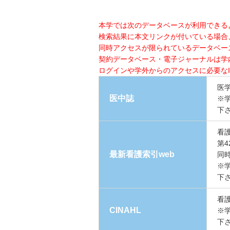
本学では次のデータベースが利用できる
検索結果に本文リンクが付いている場合
同時アクセスが限られているデータベー
契約データベース・電子ジャーナルは学
ログインや学外からのアクセスに必要な
医
医中誌
※
下
看
第
最新看護索引web
同
※
下
看
CINAHL
※
下