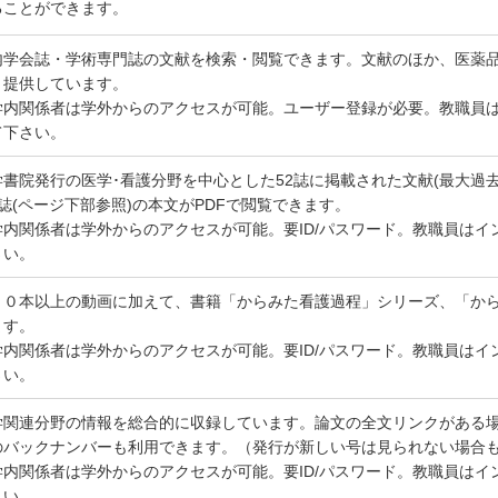
ることができます。
内学会誌・学術専門誌の文献を検索・閲覧できます。文献のほか、医薬
く提供しています。
学内関係者は学外からのアクセスが可能。ユーザー登録が必要。教職員はイ
て下さい。
学書院発行の医学･看護分野を中心とした52誌に掲載された文献(最大過
8誌(ページ下部参照)の本文がPDFで閲覧できます。
学内関係者は学外からのアクセスが可能。要ID/パスワード。教職員はイン
さい。
２０本以上の動画に加えて、書籍「からみた看護過程」シリーズ、「か
ます。
学内関係者は学外からのアクセスが可能。要ID/パスワード。教職員はイン
さい。
学関連分野の情報を総合的に収録しています。論文の全文リンクがある場合
のバックナンバーも利用できます。（発行が新しい号は見られない場合
学内関係者は学外からのアクセスが可能。要ID/パスワード。教職員はイン
さい。