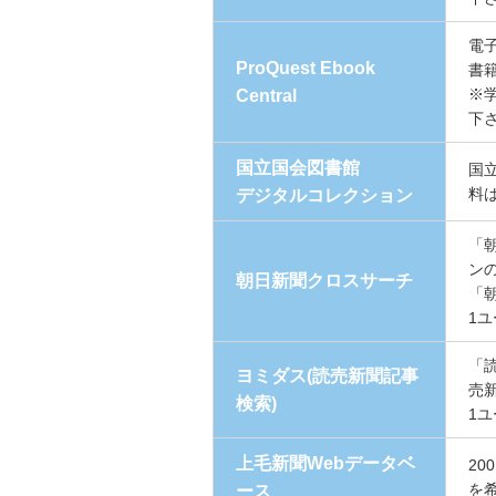
電
ProQuest Ebook
書籍
※
Central
下
国立国会図書館
国
料
デジタルコレクション
「
ン
朝日新聞クロスサーチ
「朝
1
「
ヨミダス(読売新聞記事
売新
検索)
1
上毛新聞Webデータベ
2
を
ース