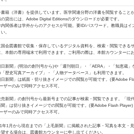
子書籍（洋書）を提供しています。医学関連分野の洋書を閲覧すること
の貸出には、Adobe Digital Editionsのダウンロードが必要です。
学内関係者は学外からのアクセスが可能。要ID/パスワード。教職員はイン
さい。
立国会図書館で収集・保存しているデジタル資料を、検索・閲覧できる
は、本館の専用端末で利用できます。ご利用の際は、本館カウンターに
朝日新聞」(明治の創刊号から)や「週刊朝日」・「AERA」・「知恵蔵
の「歴史写真アーカイブ」・「人物データベース」も利用できます。
日新聞」は紙面・切り抜きイメージでの閲覧が可能です。(要Adobe Flash 
ユーザーのみで同時アクセス不可。
読売新聞」の創刊号から最新号までの記事が検索・閲覧できます。「現
聞」は切り抜きイメージでの閲覧が可能です。(要Adobe Flash Player)
ユーザーのみで同時アクセス不可。
001年1月から現在までの「上毛新聞」に掲載された記事・写真を本文・
希望する場合は、図書館カウンターに申し出てください。