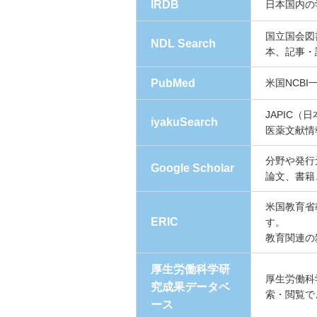
IRDB
日本国内の
国立国会図
NDL Search
本、記事・
PubMed
米国NCB
JAPIC
iyakuSearch
医薬文献情
分野や発行
Google Scholar
論文、書籍
米国教育省教育
ERIC
す。
教育関連の
厚生労働科学研
厚生労働科
究成果データベ
索・閲覧で
ース