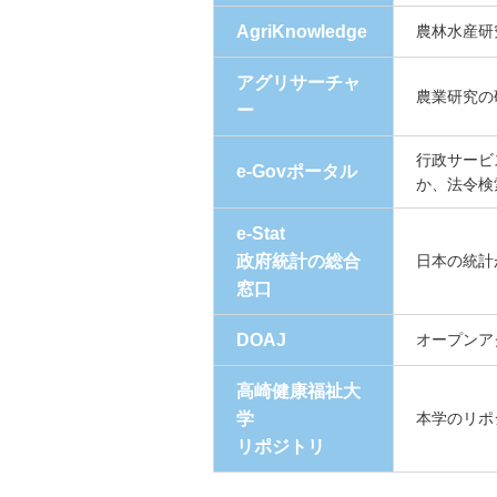
AgriKnowledge
農林水産研
アグリサーチャ
農業研究の
ー
行政サービ
e-Govポータル
か、法令検
e-Stat
政府統計の総合
日本の統計
窓口
DOAJ
オープンア
高崎健康福祉大
学
本学のリポ
リポジトリ