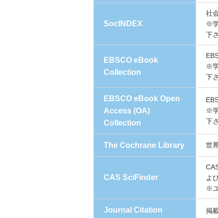
社
SocINDEX
※
下
E
EBSCO eBook
※
Collection
下
EBSCO eBook Open
E
Access (OA)
※
下
Collection
The Cochrane Library
世
C
CAS SciFinder
よ
※
Journal Citation
掲