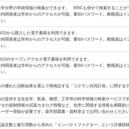
会学分野の学術情報の検索ができます。 ERICも併せて検索することが
学内関係者は学外からのアクセスが可能。要ID/パスワード。教職員はイン
さい。
BSCOから購入した電子書籍を利用できます。
学内関係者は学外からのアクセスが可能。要ID/パスワード。教職員はイン
さい。
BSCOのオープンアクセス電子書籍を利用できます。
学内関係者は学外からのアクセスが可能。要ID/パスワード。教職員はイン
さい。
界の優れた治験結果を選んで再検証する「コクラン共同計画」に関する
ASが提供する生化学、医薬、物理、工学等の科学情報の検索サービスで
びその規制情報や試薬カタログ情報など、化学に関係する情報を網羅的
ユーザー登録が必要です。薬学部図書・資料室までお問い合わせくださ
載論文数と被引用数から求めた「インパクトファクター」という評価指