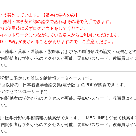
よう契約しています。【基本は学内のみ】
、無料・本学契約誌の論文であればその場で入手できます。
スは使用後に必ずログアウトをしてください。
内ネットワークにつながっている端末からご利用いただけます。
ID・PWは変更されることがありますので、ご注意ください。
学・歯学・薬学・看護学・獣医学およびその周辺領域の論文・報告など
学内関係者は学外からのアクセスが可能。要ID/パスワード。教職員はイン
さい。
護分野に限定した雑誌文献情報データベースです。
42回以降の「日本看護学会論文集(電子版)」のPDFが閲覧できます。
時アクセス10ユーザーまで。
学内関係者は学外からのアクセスが可能。要ID/パスワード。教職員はイン
さい。
護・医学分野の学術情報の検索ができます。 MEDLINEも併せて検索
学内関係者は学外からのアクセスが可能。要ID/パスワード。教職員はイン
さい。