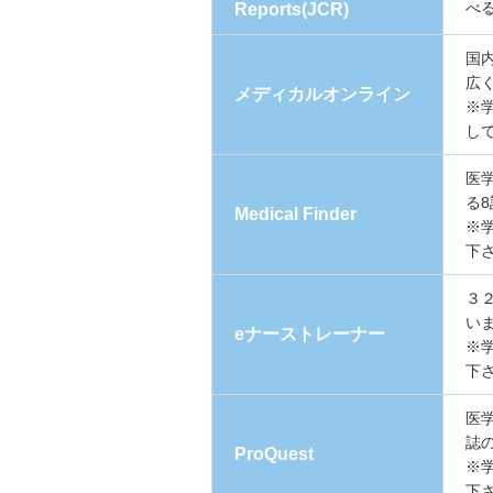
べ
Reports(JCR)
国
広
メディカルオンライン
※
し
医
る
Medical Finder
※
下
３
い
eナーストレーナー
※
下
医
誌
ProQuest
※
下