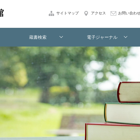
サイトマップ
アクセス
お問い合わ
蔵書検索
電子ジャーナル
本学蔵書[OPAC]
電子ジャーナルリスト
学外からのアクセス
文献複写申込み
紹介状発行申込み
図書館の方へ