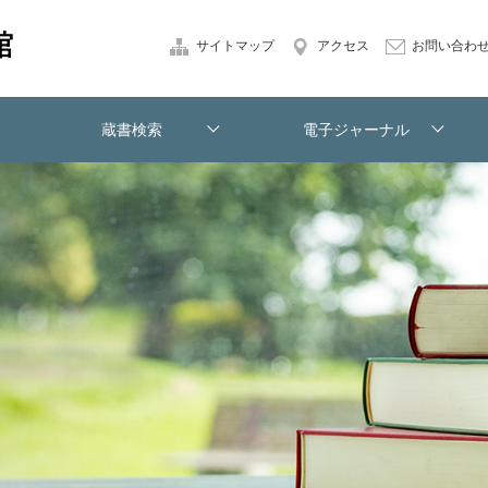
サイトマップ
アクセス
お問い合わ
蔵書検索
電子ジャーナル
本学蔵書[OPAC]
電子ジャーナルリスト
学外からのアクセス
文献複写申込み
紹介状発行申込み
図書館の方へ