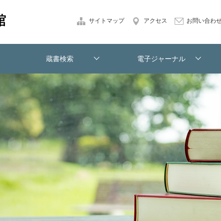
サイトマップ
アクセス
お問い合わ
蔵書検索
電子ジャーナル
本学蔵書[OPAC]
電子ジャーナルリスト
学外からのアクセス
文献複写申込み
紹介状発行申込み
図書館の方へ