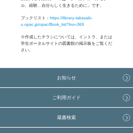
ル、経験…自分らしく生きるために」です。
ブックリスト：
https://library-takasaki-
u.opac.jp/opac/Book_list?lno=369
※作成したチラシについては、イントラ、または
学生ポータルサイトの図書館の掲示板をご覧くだ
さい。
お知らせ
ご利用ガイド
蔵書検索